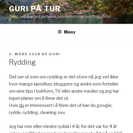
Gå
GURI PÅ TUR
til
Take nothing but pictures, leave nothing but footprints!
innhold
Meny
PUBLISERT
2. MARS 2018
AV
GURI
Rydding
Det ser ut som om rydding er det store nå, jeg vet ikke
hvor mange kjendiser, bloggere og andre som forteller
om sine tips i bokform, TV eller andre medier og jeg har
ingen planer om å finne det ut.
Hvis
du
er interessert i å finne det ut kan du google;
rydde, rydding, cleaning osv.
Jeg har mer eller mindre rydda i 4 år, for det var for 4 år