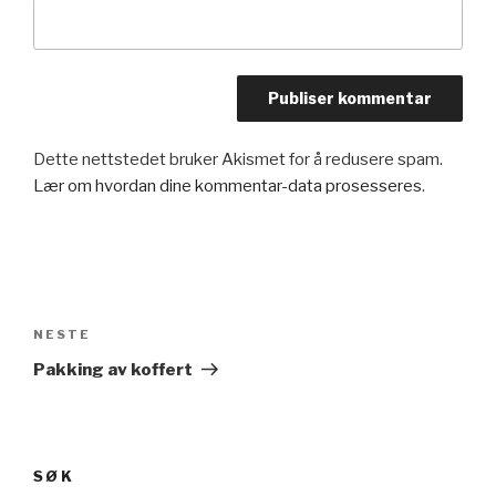
Dette nettstedet bruker Akismet for å redusere spam.
Lær om hvordan dine kommentar-data prosesseres
.
Innleggsnavigasjon
NESTE
Neste
innlegg
Pakking av koffert
SØK