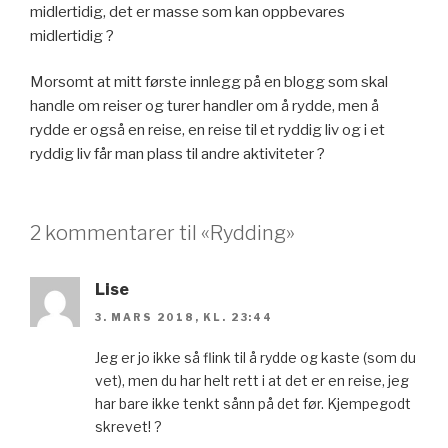
midlertidig, det er masse som kan oppbevares
midlertidig ?
Morsomt at mitt første innlegg på en blogg som skal
handle om reiser og turer handler om å rydde, men å
rydde er også en reise, en reise til et ryddig liv og i et
ryddig liv får man plass til andre aktiviteter ?
2 kommentarer til «Rydding»
Lise
3. MARS 2018, KL. 23:44
Jeg er jo ikke så flink til å rydde og kaste (som du
vet), men du har helt rett i at det er en reise, jeg
har bare ikke tenkt sånn på det før. Kjempegodt
skrevet! ?