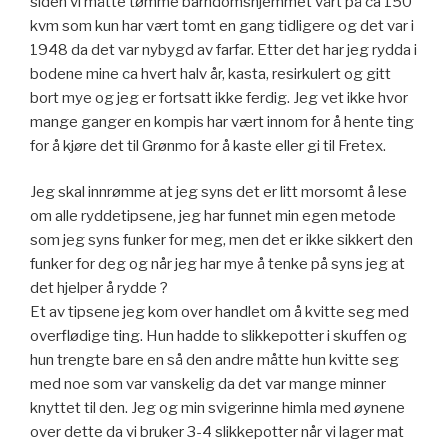
siden vi måtte tømme barndomshjemmet vårt på ca 150
kvm som kun har vært tomt en gang tidligere og det var i
1948 da det var nybygd av farfar. Etter det har jeg rydda i
bodene mine ca hvert halv år, kasta, resirkulert og gitt
bort mye og jeg er fortsatt ikke ferdig. Jeg vet ikke hvor
mange ganger en kompis har vært innom for å hente ting
for å kjøre det til Grønmo for å kaste eller gi til Fretex.
Jeg skal innrømme at jeg syns det er litt morsomt å lese
om alle ryddetipsene, jeg har funnet min egen metode
som jeg syns funker for meg, men det er ikke sikkert den
funker for deg og når jeg har mye å tenke på syns jeg at
det hjelper å rydde ?
Et av tipsene jeg kom over handlet om å kvitte seg med
overflødige ting. Hun hadde to slikkepotter i skuffen og
hun trengte bare en så den andre måtte hun kvitte seg
med noe som var vanskelig da det var mange minner
knyttet til den. Jeg og min svigerinne himla med øynene
over dette da vi bruker 3-4 slikkepotter når vi lager mat