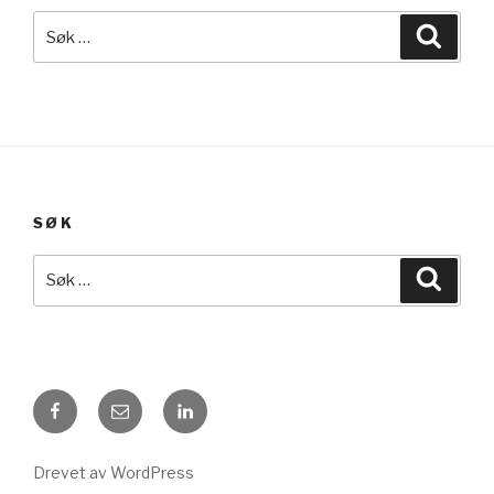
Søk
Søk
etter:
SØK
Søk
Søk
etter:
Guri
E-
LinkedIn
på
post
tur
Drevet av WordPress